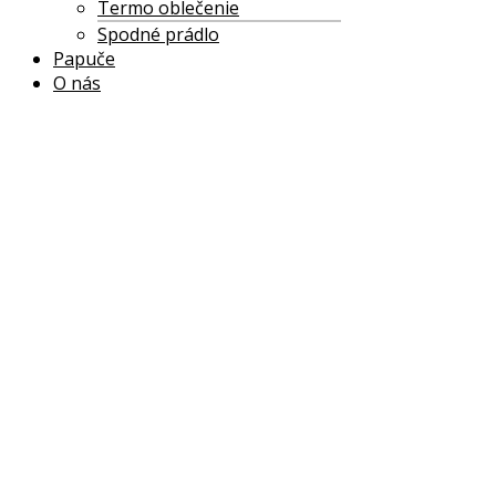
Termo oblečenie
Spodné prádlo
Papuče
O nás