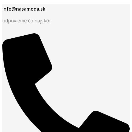
info@nasamoda.sk
odpovieme čo najskôr