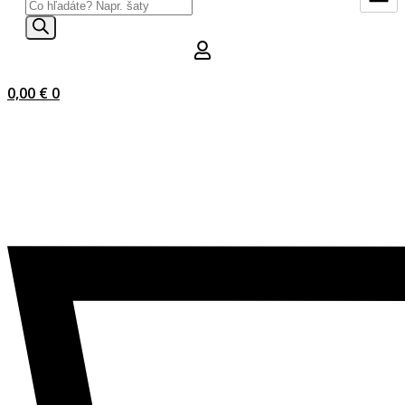
Products
search
0,00
€
0