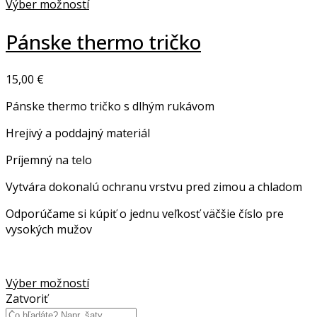
Výber možností
This
product
Pánske thermo tričko
has
multiple
15,00
€
variants.
The
Pánske thermo tričko s dlhým rukávom
options
may
Hrejivý a poddajný materiál
be
chosen
Príjemný na telo
on
Vytvára dokonalú ochranu vrstvu pred zimou a chladom
the
product
Odporúčame si kúpiť o jednu veľkosť väčšie číslo pre
page
vysokých mužov
Výber možností
This
Zatvoriť
product
Products