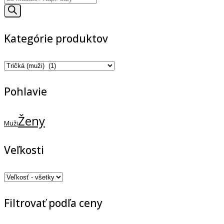
has
search
multiple
variants.
Kategórie produktov
The
options
may
be
chosen
Pohlavie
on
the
Ženy
product
Muži
page
Veľkosti
Filtrovať podľa ceny