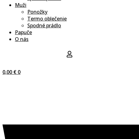
Muži
Ponožky
Termo oblečenie
Spodné prádlo
Papuče
O nás
0,00
€
0