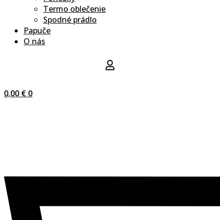
Termo oblečenie
Spodné prádlo
Papuče
O nás
0,00
€
0