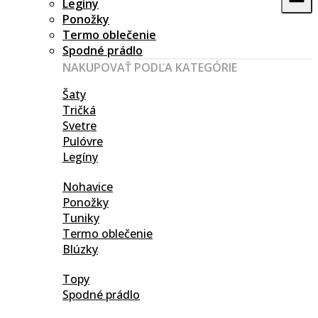
Legíny
Ponožky
Termo oblečenie
Spodné prádlo
NAKUPOVAŤ PODĽA KATEGÓRIE
Šaty
Tričká
Svetre
Pulóvre
Legíny
Nohavice
Ponožky
Tuniky
Termo oblečenie
Blúzky
Topy
Spodné prádlo