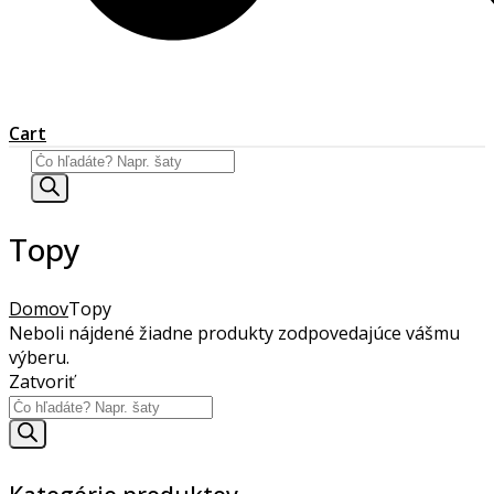
Cart
Products
search
Topy
Domov
Topy
Neboli nájdené žiadne produkty zodpovedajúce vášmu
výberu.
Zatvoriť
Products
search