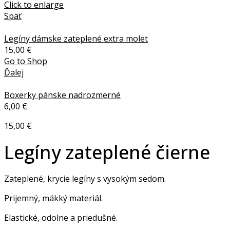
Click to enlarge
Späť
Legíny dámske zateplené extra molet
15,00
€
Go to Shop
Ďalej
Boxerky pánske nadrozmerné
6,00
€
15,00
€
Legíny zateplené čierne
Zateplené, krycie legíny s vysokým sedom.
Prijemný, mäkký materiál.
Elastické, odolne a priedušné.