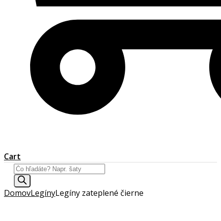
Cart
Products
search
Domov
Legíny
Legíny zateplené čierne