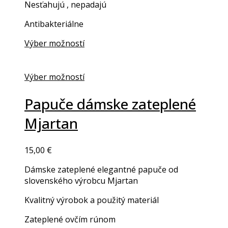
Nesťahujú , nepadajú
Antibakteriálne
Výber možností
This
product
has
Výber možností
multiple
This
variants.
product
Papuče dámske zateplené
The
has
Mjartan
options
multiple
may
variants.
be
The
15,00
€
chosen
options
on
may
Dámske zateplené elegantné papuče od
the
be
slovenského výrobcu Mjartan
product
chosen
page
on
Kvalitný výrobok a použitý materiál
the
Zateplené ovčím rúnom
product