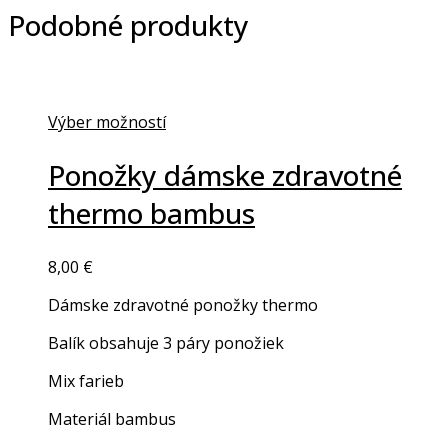
Podobné produkty
Výber možností
This
product
Ponožky dámske zdravotné
has
thermo bambus
multiple
variants.
The
8,00
€
options
may
Dámske zdravotné ponožky thermo
be
chosen
Balík obsahuje 3 páry ponožiek
on
Mix farieb
the
product
Materiál bambus
page