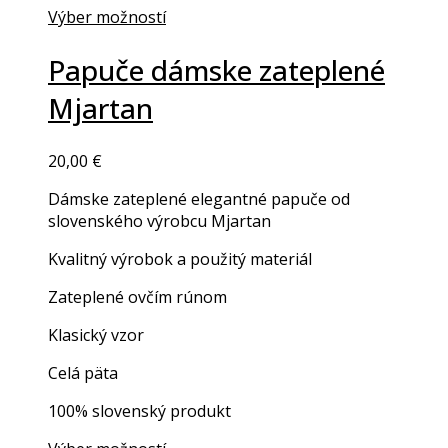
Výber možností
This
product
Papuče dámske zateplené
has
Mjartan
multiple
variants.
The
20,00
€
options
may
Dámske zateplené elegantné papuče od
be
slovenského výrobcu Mjartan
chosen
on
Kvalitný výrobok a použitý materiál
the
Zateplené ovčím rúnom
product
page
Klasický vzor
Celá päta
100% slovenský produkt