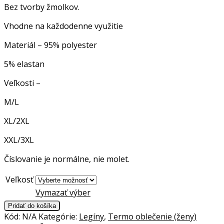
Bez tvorby žmolkov.
Vhodne na každodenne využitie
Materiál – 95% polyester
5% elastan
Veľkosti –
M/L
XL/2XL
XXL/3XL
Číslovanie je normálne, nie molet.
Veľkosť
Vymazať výber
Legíny
Pridať do košíka
zateplené
Kód:
N/A
Kategórie:
Legíny
,
Termo oblečenie (ženy)