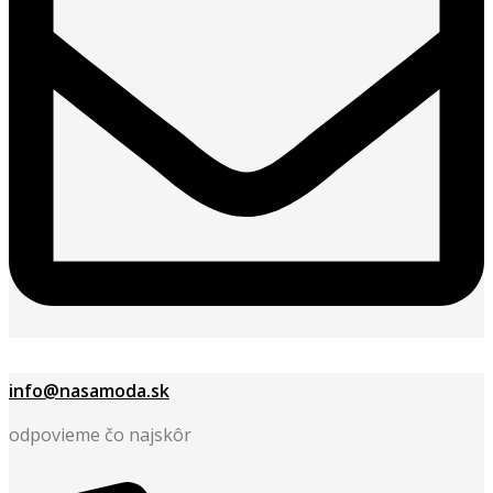
The
options
may
be
chosen
on
the
product
page
info@nasamoda.sk
odpovieme čo najskôr