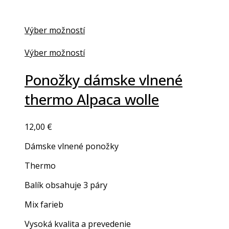
page
Výber možností
This
product
Výber možností
has
This
multiple
product
Ponožky dámske vlnené
variants.
has
thermo Alpaca wolle
The
multiple
options
variants.
may
The
12,00
€
be
options
chosen
may
Dámske vlnené ponožky
on
be
the
chosen
Thermo
product
on
Balík obsahuje 3 páry
page
the
product
Mix farieb
page
Vysoká kvalita a prevedenie