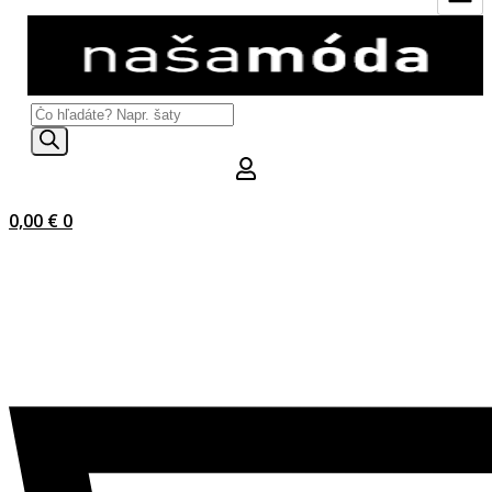
Products
search
0,00
€
0