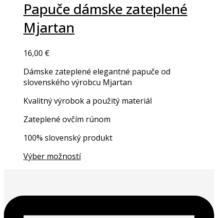
variants.
product
Papuče dámske zateplené
The
has
Mjartan
options
multiple
may
variants.
be
The
16,00
€
chosen
options
on
may
Dámske zateplené elegantné papuče od
the
be
slovenského výrobcu Mjartan
product
chosen
page
on
Kvalitný výrobok a použitý materiál
the
Zateplené ovčím rúnom
product
page
100% slovenský produkt
Výber možností
This
product
has
multiple
variants.