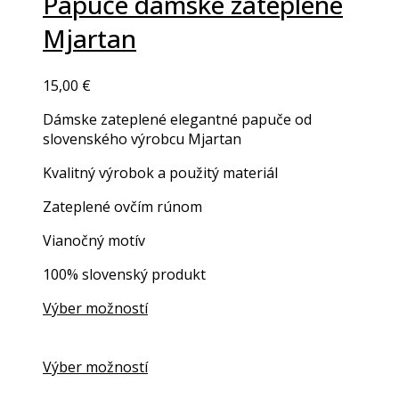
Papuče dámske zateplené
has
Mjartan
multiple
variants.
The
15,00
€
options
may
Dámske zateplené elegantné papuče od
be
slovenského výrobcu Mjartan
chosen
on
Kvalitný výrobok a použitý materiál
the
Zateplené ovčím rúnom
product
page
Vianočný motív
100% slovenský produkt
Výber možností
This
product
has
Výber možností
multiple
This